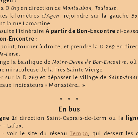
Agen :
la D 813 en direction de
Montauban, Toulouse
.
es kilomètres d’
Agen
, rejoindre sur la gauche
Bo
t la rue Lamartine
suite l'itinéraire
À partir de Bon-Encontre
ci-dess
Bon-Encontre :
point, tourner à droite, et prendre la D 269 en dire
de-Lerm
.
onge la basilique de
Notre-Dame de Bon-Encontre
, où
ue miraculeuse de la Très Sainte Vierge.
r sur la D 269 et dépasser le village de
Saint-Ama
eaux indicateurs « Monastère… ».
* * *
En bus
igne 21
direction Saint-Caprais-de-Lerm ou la
lign
 – Lafox.
 : voir le site du réseau
Tempo
, qui dessert le