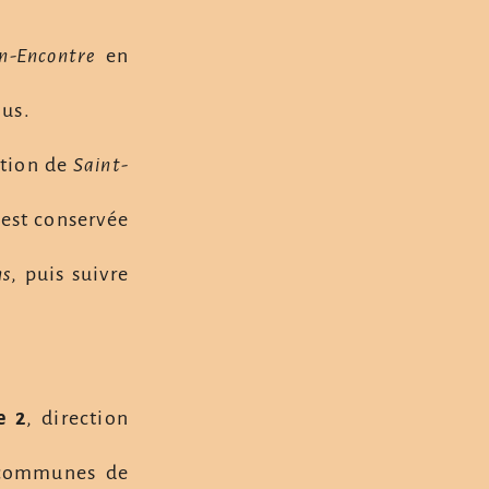
n-Encontre
en
ous.
ction de
Saint-
 est conservée
ns
, puis suivre
e 2
, direction
s communes de