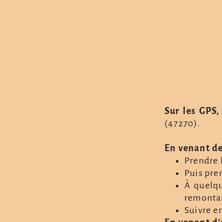
Sur les GPS,
(47270).
En venant de
Prendre 
Puis pren
À quelqu
remontan
Suivre en