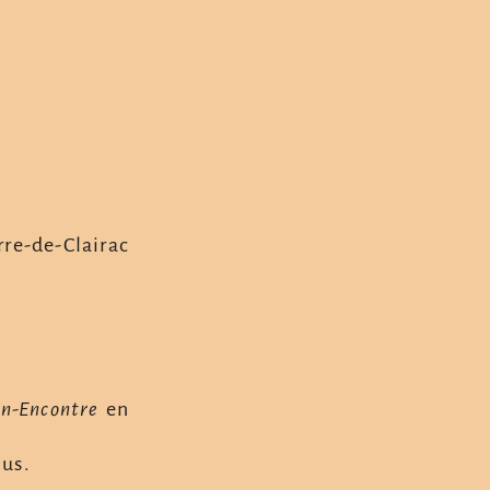
rre-de-Clairac
n-Encontre
en
ous.