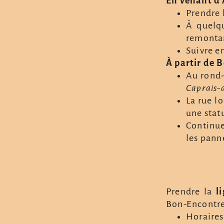
En venant d’
Prendre 
À quelqu
remontan
Suivre en
À partir de 
Au rond-
Caprais-
La rue l
une stat
Continue
les pann
Prendre la
l
Bon-Encontre
Horaires